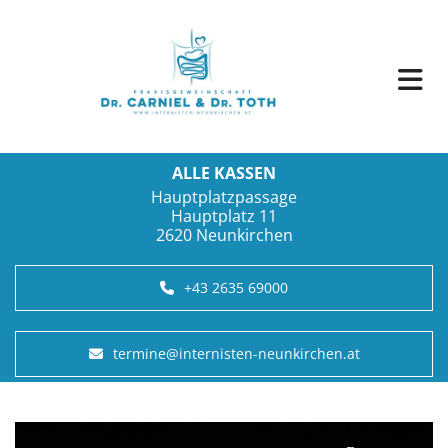
ALLE KASSEN
Hauptplatzpassage
Hauptplatz 11
2620 Neunkirchen
+43 2635 69000
termine@internisten-neunkirchen.at