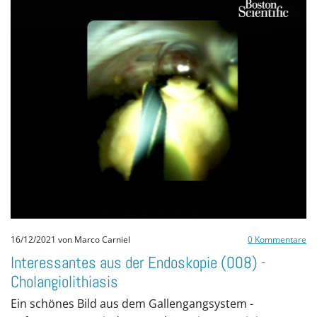
16/12/2021
von Marco Carniel
0
Kommentare
Interessantes aus der Endoskopie (008) -
Cholangiolithiasis
Ein schönes Bild aus dem Gallengangsystem -